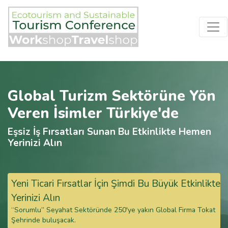
Global Turizm Sektörüne Yön
Veren İsimler Türkiye'de
Eşsiz İş Fırsatları Sunan Bu Etkinlikte Hemen
Yerinizi Alın
Yeni Ticari Fırsatlar İçin Şimdi Bu Büyük Etkinlikte
Yerinizi Alın
“Sorumlu” Seyahat Sektöründe 250'ye yakın Global Firma Tokat
Şehrinde buluşacak.